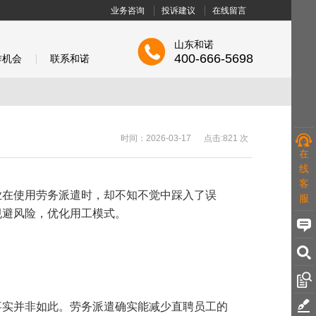
业务咨询
投诉建议
在线留言
山东和诺
400-666-5698
作机会
联系和诺
时间：2026-03-17 点击:
821 次
在
线
客
业在使用劳务派遣时，却不知不觉中踩入了误
服
规避风险，优化用工模式。
事实并非如此。劳务派遣确实能减少直聘员工的