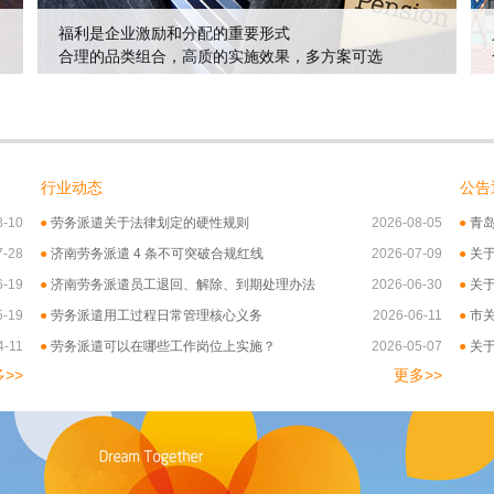
福利是企业激励和分配的重要形式
合理的品类组合，高质的实施效果，多方案可选
行业动态
公告
8-10
●
劳务派遣关于法律划定的硬性规则
2026-08-05
●
青
7-28
●
济南劳务派遣 4 条不可突破合规红线
2026-07-09
●
关
6-19
●
济南劳务派遣员工退回、解除、到期处理办法
2026-06-30
●
关
5-19
●
劳务派遣用工过程日常管理核心义务
2026-06-11
●
市
4-11
●
劳务派遣可以在哪些工作岗位上实施？
2026-05-07
●
关
>>
更多>>