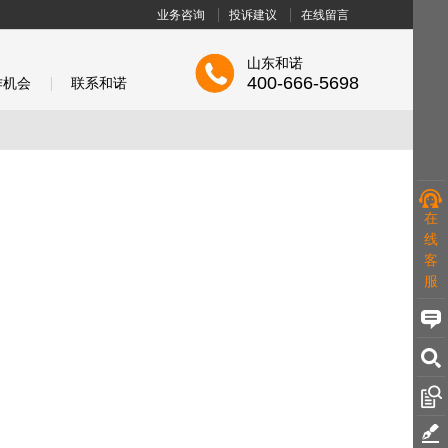
业务咨询
投诉建议
在线留言
山东和诺
400-666-5698
作机会
联系和诺
在
线
客
服